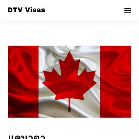
แคนาดา