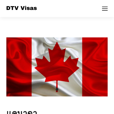
แคนาดา