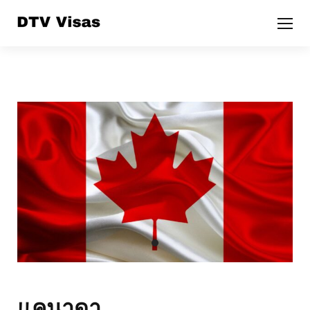
แคนาดา