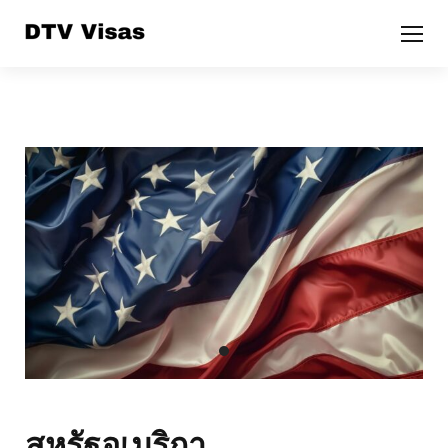
สหรัฐอเมริกา