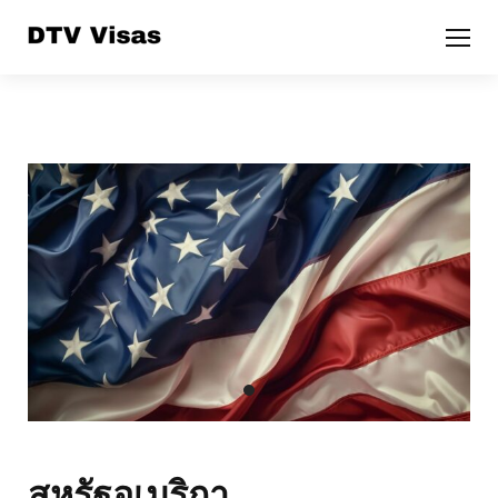
สหรัฐอเมริกา