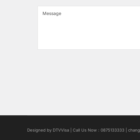
Designed by DTVVisa | Call Us Now : 0875133333 | chan