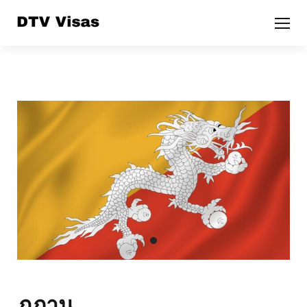
ภูฏาน