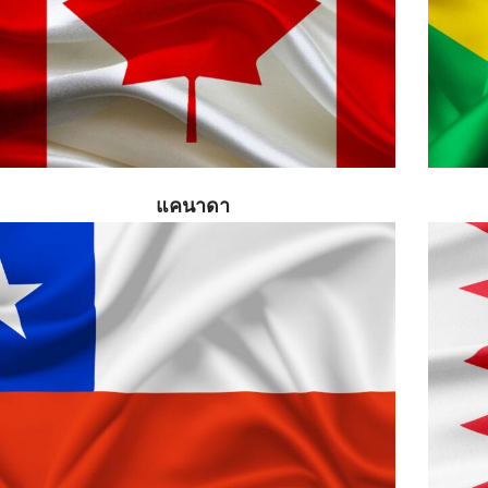
แคนาดา
Identity