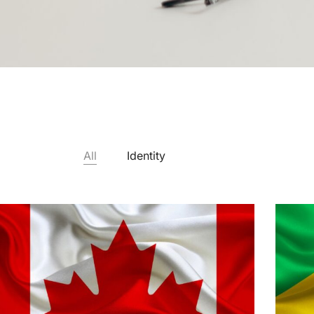
All
Identity