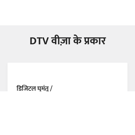
DTV वीज़ा के प्रकार
डिजिटल घुमंतू /
दूरस्थ कर्मचारी
रिमोट वर्कर्स या फ्रीलांसरों के लिए निम्नलिखित दस्तावेज आवश्यक हैं:
वित्तीय प्रमाण, जैसे कि पिछले 3 महीनों में न्यूनतम ฿500,000 की
बैंक जमा राशि मासिक आय का प्रमाण रोजगार अनुबंध या प्रमाणन