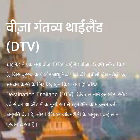
वीज़ा गंतव्य थाईलैंड
(DTV)
थाईलैंड ने एक नया वीज़ा DTV थाईलैंड वीज़ा (5 वर्ष) लॉन्च किया
है, जिसे दूरस्थ कार्य और आधुनिक पीढ़ी की लचीली जीवनशैली का
समर्थन करने के लिए डिज़ाइन किया गया है! Visa
Destination Thailand (DTV) डिजिटल नोमैड्स और रिमोट
वर्कर्स को थाईलैंड में कानूनी रूप से रहने और काम करने की
अनुमति देता है, और डिजिटल जीवनशैली के अनुरूप कई लाभ
प्रदान करता है।