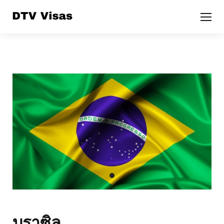
บราซิล