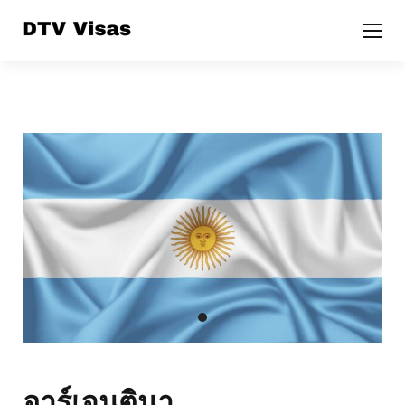
อาร์เจนตินา