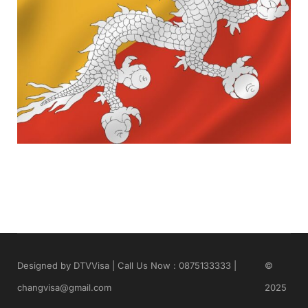
ภูฏาน
Identity
Designed by DTVVisa | Call Us Now : 0875133333 |
©
changvisa@gmail.com
2025