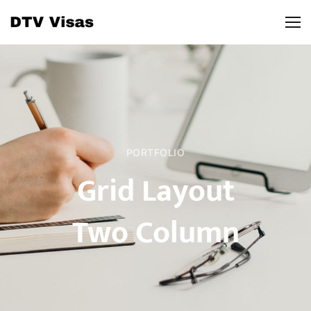
PORTFOLIO
Grid Layout
Two Column